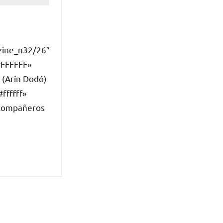
zine_n32/26″
#FFFFFF»
 (Arín Dodó)
ffffff»
 compañeros