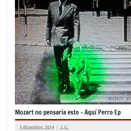
Mozart no pensaria esto – Aquí Perro Ep
5 diciembre, 2014
J. G.
No