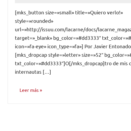
hay
[mks_button size=»small» title=»Quiero verlo!»
comentarios
style=»rounded»
url=»http://issuu.com/lacarne/docs/lacarne_maga
target=»_blank» bg_color=»#dd3333″ txt_color=»
icon=»fa-eye» icon_type=»fa»] Por Javier Entonado
[mks_dropcap style=»letter» size=»52″ bg_color=»#
txt_color=»#dd3333″]O[/mks_dropcap]tro de mis
internautas […]
Leer más
INVESTIGACIÓN
MUSICAL