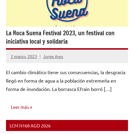
La Roca Suena Festival 2023, un festival con
iniciativa local y solidaria
2 marzo, 2023
Jorge Ares
No
hay
El cambio climático tiene sus consecuencias, la desgracia
comentarios
llegó en forma de agua a la población extremeña en
forma de inundación. La borrasca Efrain borró […]
Leer más
LCM N168 AGO 2026
OPINIÓN