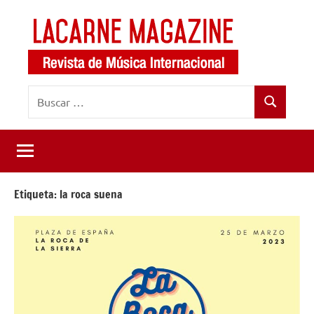
Saltar
al
contenido
LaCarne
Revista
Buscar:
de
Magazine
Buscar
música
internacional
Etiqueta:
la roca suena