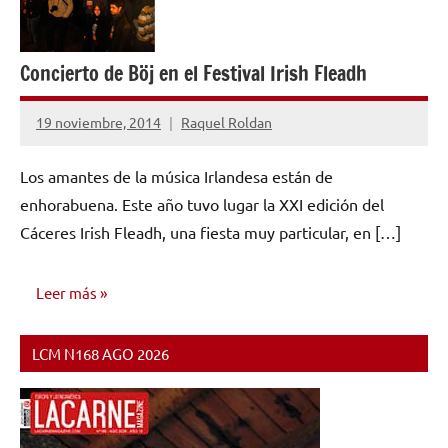
Concierto de Böj en el Festival Irish Fleadh
19 noviembre, 2014
Raquel Roldan
No
hay
Los amantes de la música Irlandesa están de
comentarios
enhorabuena. Este año tuvo lugar la XXI edición del
Cáceres Irish Fleadh, una fiesta muy particular, en […]
Leer más
LCM N168 AGO 2026
NOTICIAS