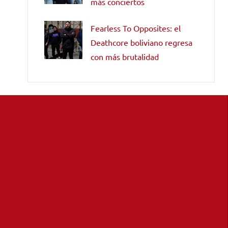
más conciertos
Fearless To Opposites: el
Deathcore boliviano regresa
con más brutalidad