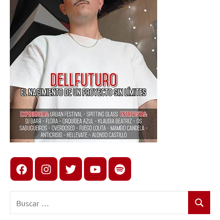
Facebook
Instagram
X
youtube
spotify
Buscar:
Buscar