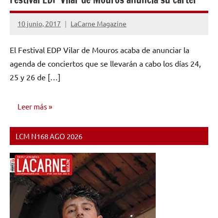
10 junio, 2017
LaCarne Magazine
No
hay
El Festival EDP Vilar de Mouros acaba de anunciar la
comentarios
agenda de conciertos que se llevarán a cabo los días 24,
25 y 26 de […]
Leer más
LCM N168 AGO 2026
NOTICIAS