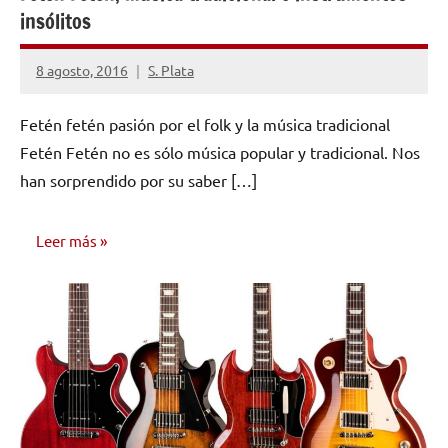
insólitos
8 agosto, 2016
S. Plata
No
hay
Fetén fetén pasión por el folk y la música tradicional
comentarios
Fetén Fetén no es sólo música popular y tradicional. Nos
han sorprendido por su saber […]
Leer más
ENTREVISTAS