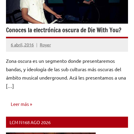
Conoces la electrónica oscura de Die With You?
6 abril, 2016
Royer
No
hay
Zona oscura es un segmento donde presentaremos
comentarios
bandas, y ideología de las sub culturas más oscuras del
ámbito musical underground. Acá les presentamos a una
[…]
Leer más
LCM N168 AGO 2026
INVESTIGACIÓN
MUSICAL