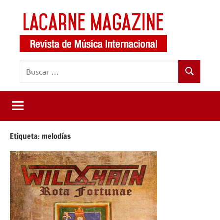
Saltar
al
contenido
LaCarne
Revista
Buscar:
de
Magazine
Buscar
música
internacional
Etiqueta:
melodías