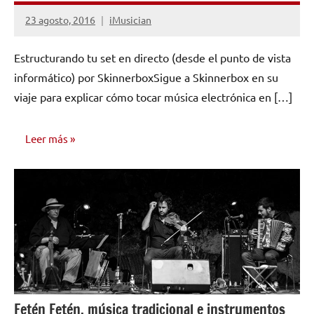
23 agosto, 2016
iMusician
No
hay
Estructurando tu set en directo (desde el punto de vista
comentarios
informático) por SkinnerboxSigue a Skinnerbox en su
viaje para explicar cómo tocar música electrónica en […]
Leer más
CONSEJOS
PARA
MÚSICOS
Fetén Fetén, música tradicional e instrumentos