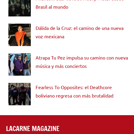
Brasil al mundo
Dálida de la Cruz: el camino de una nueva
voz mexicana
Atrapa Tu Pez impulsa su camino con nueva
música y más conciertos
Fearless To Opposites: el Deathcore
boliviano regresa con más brutalidad
LACARNE MAGAZINE