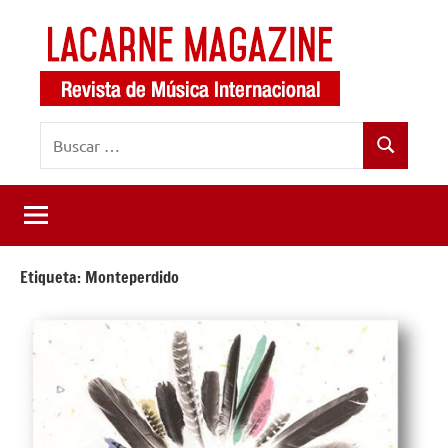
Saltar
al
contenido
LaCarne
Revista
Buscar:
de
Magazine
Buscar
música
internacional
Etiqueta:
Monteperdido