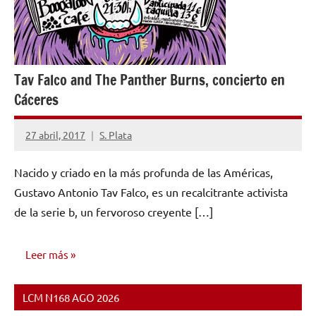
Tav Falco and The Panther Burns, concierto en
Cáceres
27 abril, 2017
S. Plata
No
hay
Nacido y criado en la más profunda de las Américas,
comentarios
Gustavo Antonio Tav Falco, es un recalcitrante activista
de la serie b, un fervoroso creyente […]
Leer más
LCM N168 AGO 2026
NOTICIAS