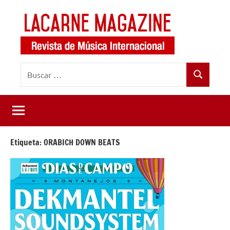
Saltar
al
contenido
LaCarne
Revista
Buscar:
de
Magazine
Buscar
música
internacional
Etiqueta:
ORABICH DOWN BEATS