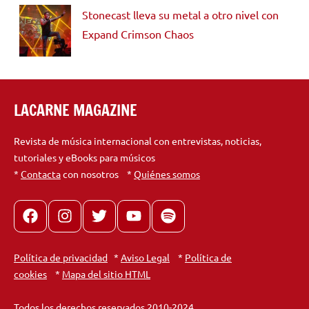
Stonecast lleva su metal a otro nivel con
Expand Crimson Chaos
LACARNE MAGAZINE
Revista de música internacional con entrevistas, noticias,
tutoriales y eBooks para músicos
*
Contacta
con nosotros *
Quiénes somos
Facebook
Instagram
X
youtube
spotify
Política de privacidad
*
Aviso Legal
*
Política de
cookies
*
Mapa del sitio HTML
Todos los derechos reservados 2010-2024