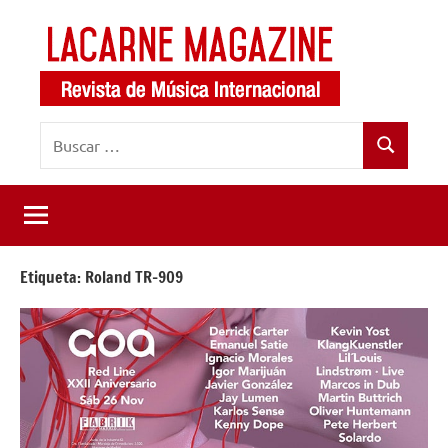
Saltar
al
contenido
LaCarne
Revista
Buscar:
de
Magazine
Buscar
música
internacional
Etiqueta:
Roland TR-909