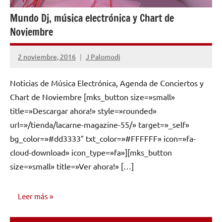
Mundo Dj, música electrónica y Chart de
Noviembre
2 noviembre, 2016
J Palomodj
No
hay
Noticias de Música Electrónica, Agenda de Conciertos y
comentarios
Chart de Noviembre [mks_button size=»small»
title=»Descargar ahora!» style=»rounded»
url=»/tienda/lacarne-magazine-55/» target=»_self»
bg_color=»#dd3333″ txt_color=»#FFFFFF» icon=»fa-
cloud-download» icon_type=»fa»][mks_button
size=»small» title=»Ver ahora!» […]
Leer más