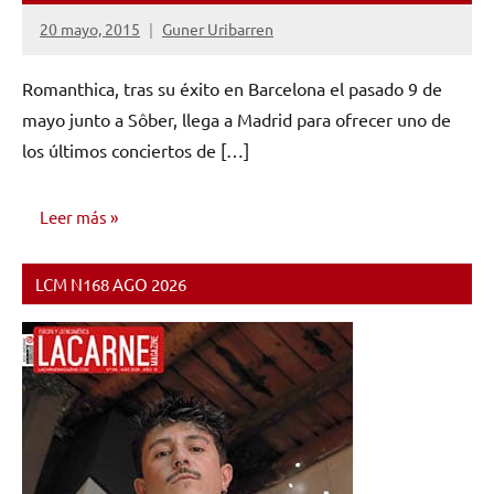
20 mayo, 2015
Guner Uribarren
No
hay
Romanthica, tras su éxito en Barcelona el pasado 9 de
comentarios
mayo junto a Sôber, llega a Madrid para ofrecer uno de
los últimos conciertos de […]
Leer más
LCM N168 AGO 2026
NOTICIAS