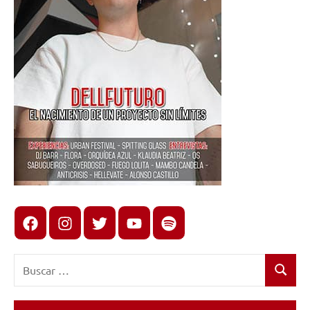
Facebook
Instagram
X
youtube
spotify
Buscar:
Buscar