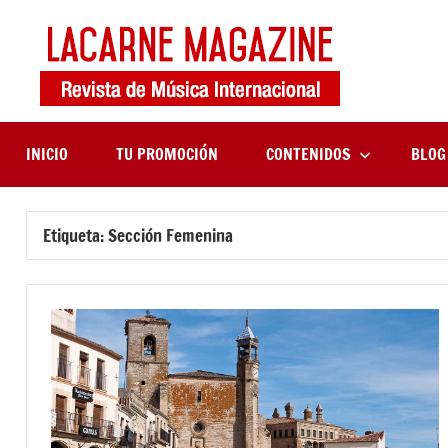
Saltar
al
contenido
LaCa
Revista
de
Maga
música
internaciona
INICIO
TU PROMOCIÓN
CONTENIDOS
BLOG
Etiqueta:
Sección Femenina