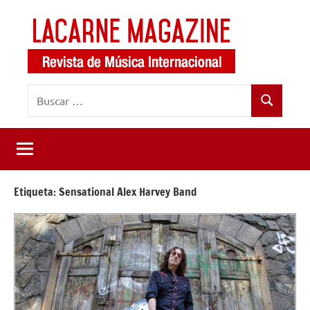
Saltar
al
contenido
LaCarne
Revista
Buscar:
de
Magazine
Buscar
música
internacional
Etiqueta:
Sensational Alex Harvey Band