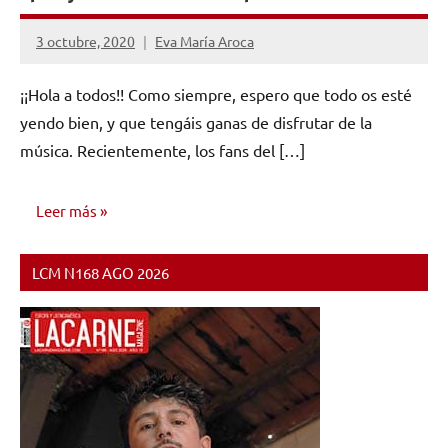
3 octubre, 2020
Eva María Aroca
No
hay
¡¡Hola a todos!! Como siempre, espero que todo os esté
comentarios
yendo bien, y que tengáis ganas de disfrutar de la
música. Recientemente, los fans del […]
Leer más
LCM N168 AGO 2026
RESEÑAS