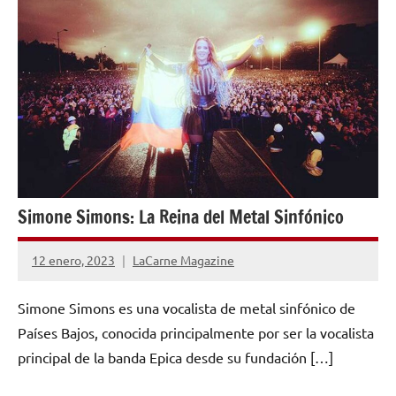
NÚMEROS
PUBLICADOS
Simone Simons: La Reina del Metal Sinfónico
12 enero, 2023
LaCarne Magazine
No
hay
Simone Simons es una vocalista de metal sinfónico de
comentarios
Países Bajos, conocida principalmente por ser la vocalista
principal de la banda Epica desde su fundación […]