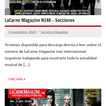
LaCarne Magazine N148 – Secciones
4 noviembre, 2024
LaCarne Magazine
No
hay
Ya tienes disponible para descarga directa o leer online el
comentarios
número de LaCarne Magazine más internacional.
Seguimos trabajando para mostrarte toda la actualidad
musical de […]
Leer más
NÚMEROS
PUBLICADOS