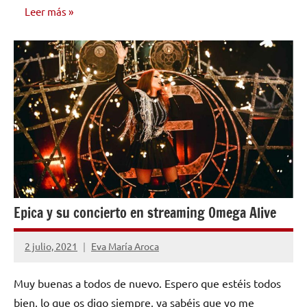
Leer más
INVESTIGACIÓN
MUSICAL
Epica y su concierto en streaming Omega Alive
2 julio, 2021
Eva María Aroca
No
hay
Muy buenas a todos de nuevo. Espero que estéis todos
comentarios
bien, lo que os digo siempre, ya sabéis que yo me