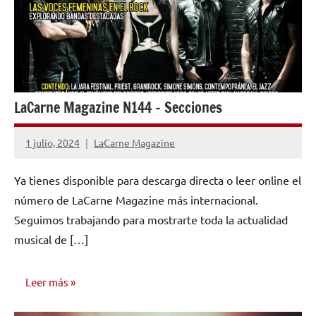
LaCarne Magazine N144 – Secciones
1 julio, 2024
LaCarne Magazine
No
hay
Ya tienes disponible para descarga directa o leer online el
comentarios
número de LaCarne Magazine más internacional.
Seguimos trabajando para mostrarte toda la actualidad
musical de […]
Leer más