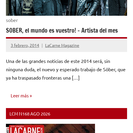
sober
SOBER, el mundo es vuestro! – Artista del mes
3 febrero, 2014
LaCarne Magazine
No
hay
Una de las grandes noticias de este 2014 será, sin
comentarios
ninguna duda, el nuevo y esperado trabajo de Sôber, que
ya ha traspasado fronteras una […]
Leer más
LCM N168 AGO 2026
ENTREVISTAS