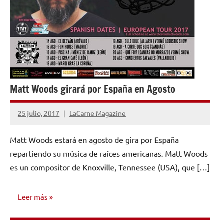
Matt Woods girará por España en Agosto
25 julio, 2017
LaCarne Magazine
No
hay
Matt Woods estará en agosto de gira por España
comentarios
repartiendo su música de raíces americanas. Matt Woods
es un compositor de Knoxville, Tennessee (USA), que […]
Leer más