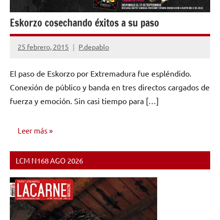
Eskorzo cosechando éxitos a su paso
25 febrero, 2015
P.depablo
No
hay
El paso de Eskorzo por Extremadura fue espléndido.
comentarios
Conexión de público y banda en tres directos cargados de
fuerza y emoción. Sin casi tiempo para […]
Leer más
LCM N168 AGO 2026
NOTICIAS