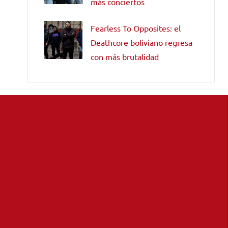
más conciertos
Fearless To Opposites: el
Deathcore boliviano regresa
con más brutalidad