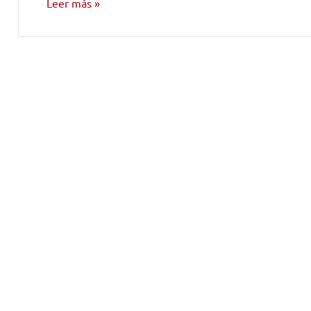
Leer más
GUÍA DE
MÚSICOS