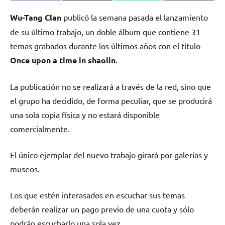
en
en
en
en
(Twitter)
Wu-Tang Clan
publicó la semana pasada el lanzamiento
de su último trabajo, un doble álbum que contiene 31
temas grabados durante los últimos años con el título
Once upon a time in shaolin
.
La publicación no se realizará a través de la red, sino que
el grupo ha decidido, de forma peculiar, que se producirá
una sola copia física y no estará disponible
comercialmente.
El único ejemplar del nuevo trabajo girará por galerías y
museos.
Los que estén interasados en escuchar sus temas
deberán realizar un pago previo de una cuota y sólo
podrán escucharlo una sola vez.