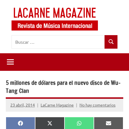
Saltar
al
contenido
LaCarne
Revista
Buscar:
de
Magazine
Buscar
música
internacional
5 millones de dólares para el nuevo disco de Wu-
Tang Clan
23 abril, 2014
LaCarne Magazine
No hay comentarios
Compartir
Compartir
Compartir
Comparti
Facebook
X
WhatsApp
Email