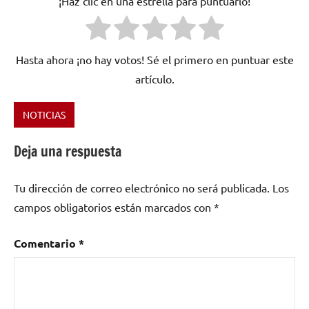
¡Haz clic en una estrella para puntuarlo!
Hasta ahora ¡no hay votos! Sé el primero en puntuar este
artículo.
NOTICIAS
Etiquetado
como
Deja una respuesta
hip
hop
,
Tu dirección de correo electrónico no será publicada.
Los
Wu-
Tang
campos obligatorios están marcados con
*
Clan
Comentario
*