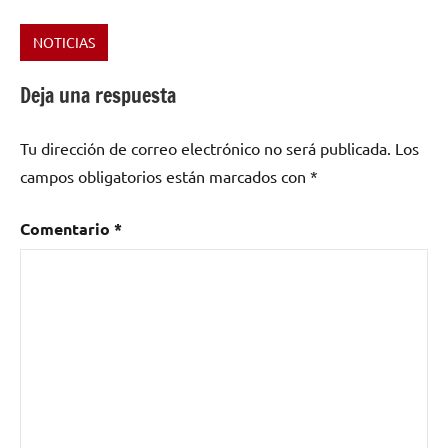
NOTICIAS
Etiquetado
como
Deja una respuesta
Benny
Golson
,
Tu dirección de correo electrónico no será publicada.
Los
Donostia
,
Gregory
campos obligatorios están marcados con
*
Porter
,
Heineken
Comentario
*
Jazzaldia
,
Jamie
Cullum
,
Jimmy
Cliff
,
John
Zorn
,
Melody
Gardot
,