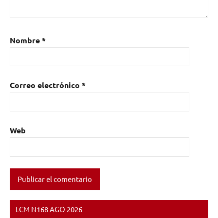
San
Sebastián
,
Zaz
Nombre
*
Correo electrónico
*
Web
LCM N168 AGO 2026