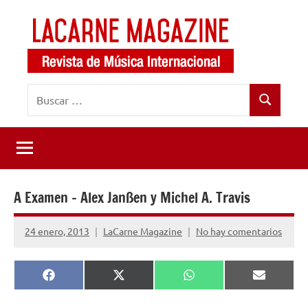
Saltar
al
contenido
LaCarne
Revista
Buscar:
de
Magazine
Buscar
música
internacional
A Examen – Alex Janßen y Michel A. Travis
24 enero, 2013
LaCarne Magazine
No hay comentarios
Compartir
Compartir
Compartir
Comparti
Facebook
X
WhatsApp
Email
en
en
en
en
(Twitter)