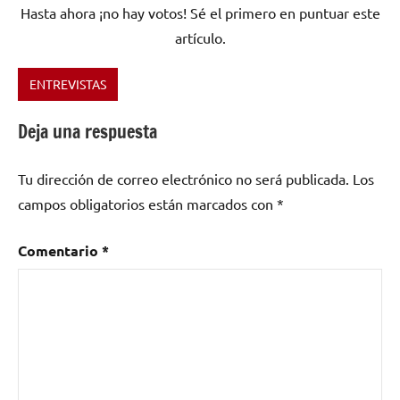
Hasta ahora ¡no hay votos! Sé el primero en puntuar este
artículo.
ENTREVISTAS
Etiquetado
como
Deja una respuesta
A
examen
,
Tu dirección de correo electrónico no será publicada.
Los
Michel
A.
campos obligatorios están marcados con
*
Travis
Comentario
*