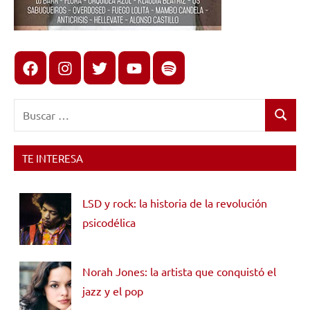
Facebook
Instagram
X
youtube
spotify
Buscar:
Buscar
TE INTERESA
LSD y rock: la historia de la revolución
psicodélica
Norah Jones: la artista que conquistó el
jazz y el pop