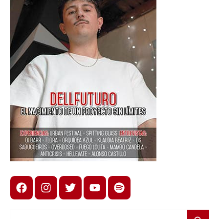
Facebook
Instagram
X
youtube
spotify
Buscar: