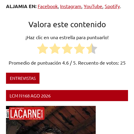
ALJAMIA EN:
Facebook
,
Instagram
,
YouTube
,
Spotify
.
Valora este contenido
¡Haz clic en una estrella para puntuarlo!
Promedio de puntuación
4.6
/ 5. Recuento de votos:
25
ENTREVISTAS
Etiquetado
como
LCM N168 AGO 2026
España
,
Flamenco
,
fusión
,
Málaga
,
Metal