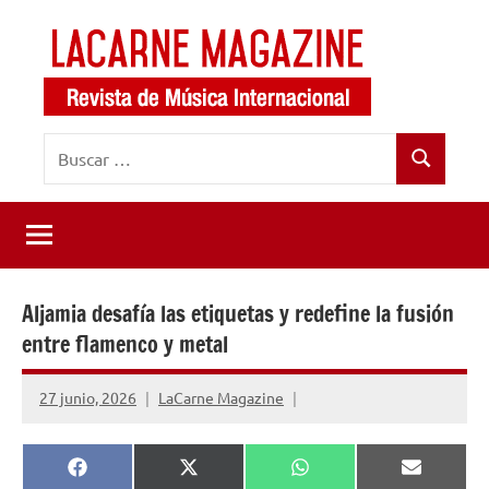
Saltar
al
contenido
LaCarne
Revista
Buscar:
de
Magazine
Buscar
música
internacional
Aljamia desafía las etiquetas y redefine la fusión
entre flamenco y metal
27 junio, 2026
LaCarne Magazine
Compartir
Compartir
Compartir
Comparti
Facebook
X
WhatsApp
Email