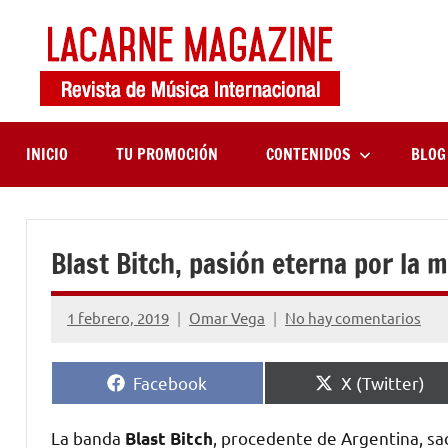
Saltar
al
contenido
LaCa
Revista
de
Maga
música
internaciona
INICIO
TU PROMOCIÓN
CONTENIDOS
BLOG
Blast Bitch, pasión eterna por la 
1 febrero, 2019
Omar Vega
No hay comentarios
Compartir
Compartir
Facebook
X (Twitter)
en
en
La banda
, procedente de Argentina, sa
Blast Bitch