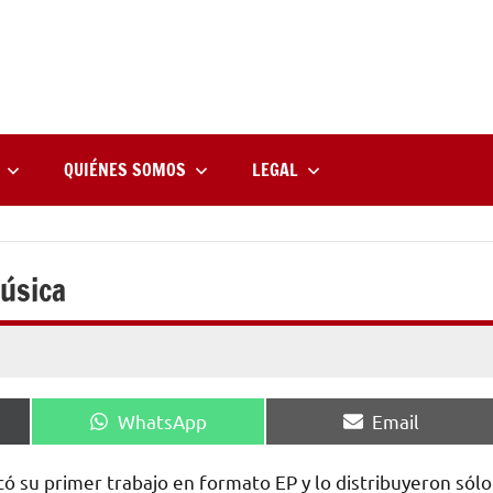
rne
zine
l
QUIÉNES SOMOS
LEGAL
música
Compartir
Compartir
WhatsApp
Email
en
en
có su primer trabajo en formato EP y lo distribuyeron sólo