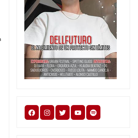
n
Facebook
Instagram
X
youtube
spotify