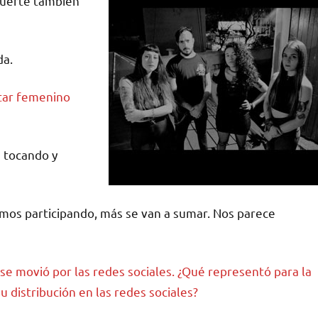
suerte también
da.
rtar femenino
 tocando y
mos participando, más se van a sumar. Nos parece
 se movió por las redes sociales. ¿Qué representó para la
 distribución en las redes sociales?