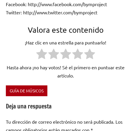
Facebook: http://www.facebook.com/bymproject
Twitter: http://www.twitter.com/bymproject
Valora este contenido
¡Haz clic en una estrella para puntuarlo!
Hasta ahora ¡no hay votos! Sé el primero en puntuar este
artículo.
GUÍA DE MÚSICOS
Etiquetado
como
Deja una respuesta
Always
on
Tu dirección de correo electrónico no será publicada.
Los
the
road
,
campos obligatorios están marcados con
*