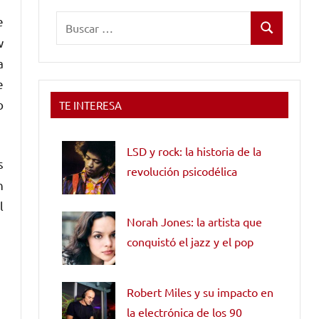
Buscar:
e
Buscar
w
a
e
o
TE INTERESA
LSD y rock: la historia de la
s
revolución psicodélica
n
l
Norah Jones: la artista que
conquistó el jazz y el pop
Robert Miles y su impacto en
la electrónica de los 90