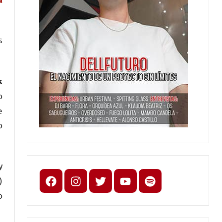
s
k
o
e
o
y
Facebook
Instagram
X
youtube
spotify
)
o