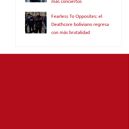
más conciertos
Fearless To Opposites: el
Deathcore boliviano regresa
con más brutalidad