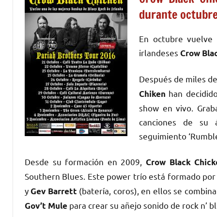
durante octubr
En octubre vuelve 
irlandeses
Crow Bla
Después de miles de
han decidido
Chiken
show en vivo. Grab
canciones de su á
seguimiento ‘Rumble 
Desde su formación en 2009,
Crow Black Chick
Southern Blues. Este power trío está formado po
y
(batería, coros), en ellos se combin
Gev Barrett
para crear su añejo sonido de rock n’ b
Gov’t Mule