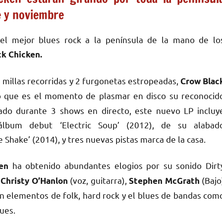
e y noviembre
el mejor blues rock a la península de la mano de lo
ck Chicken.
 millas recorridas y 2 furgonetas estropeadas,
Crow Blac
 que es el momento de plasmar en disco su reconocid
ado durante 3 shows en directo, este nuevo LP incluy
lbum debut ‘Electric Soup’ (2012), de su alabad
Shake’ (2014), y tres nuevas pistas marca de la casa.
ha obtenido abundantes elogios por su sonido Dirt
en
r
(voz, guitarra),
(Bajo
Christy O’Hanlon
Stephen McGrath
an elementos de folk, hard rock y el blues de bandas com
lues.