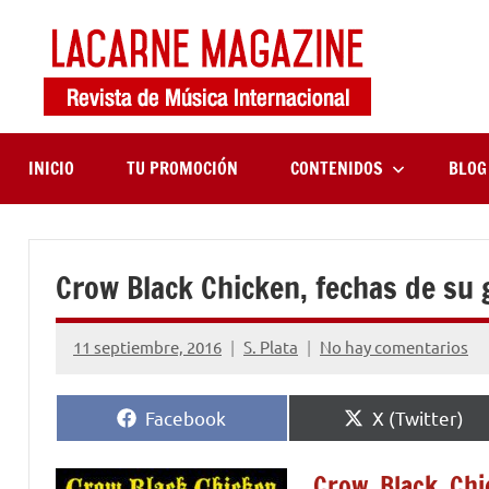
Saltar
al
contenido
LaCa
Revista
de
Maga
música
internaciona
INICIO
TU PROMOCIÓN
CONTENIDOS
BLOG
Crow Black Chicken, fechas de su 
11 septiembre, 2016
S. Plata
No hay comentarios
Compartir
Compartir
Facebook
X (Twitter)
en
en
Crow Black Chi