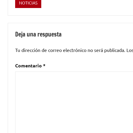
NOTICIAS
Etiquetado
como
blues
,
blues
Deja una respuesta
rock
,
Christy
Tu dirección de correo electrónico no será publicada.
Lo
O’Hanlon
,
Crow
Comentario
*
Black
Chicken
,
Deep
South
,
España
,
folk
,
Gev
Barrett
,
Gira
,