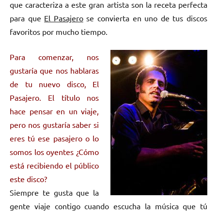
que caracteriza a este gran artista son la receta perfecta
para que
El Pasajero
se convierta en uno de tus discos
favoritos por mucho tiempo.
Para comenzar, nos
gustaría que nos hablaras
de tu nuevo disco, El
Pasajero. El título nos
hace pensar en un viaje,
pero nos gustaría saber si
eres tú ese pasajero o lo
somos los oyentes ¿Cómo
está recibiendo el público
este disco?
Siempre te gusta que la
gente viaje contigo cuando escucha la música que tú