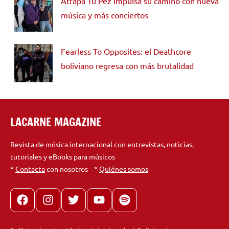
Atrapa Tu Pez impulsa su camino con nueva
música y más conciertos
Fearless To Opposites: el Deathcore
boliviano regresa con más brutalidad
LACARNE MAGAZINE
Revista de música internacional con entrevistas, noticias,
tutoriales y eBooks para músicos
*
Contacta
con nosotros *
Quiénes somos
Facebook
Instagram
X
youtube
spotify