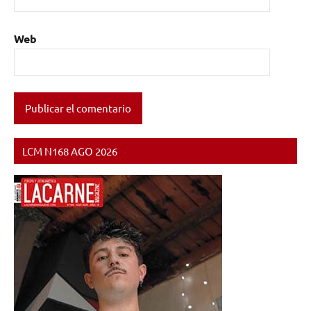
Panamericana
,
Tom
Web
Hagerman
LCM N168 AGO 2026