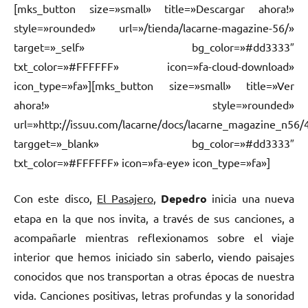
[mks_button size=»small» title=»Descargar ahora!»
style=»rounded» url=»/tienda/lacarne-magazine-56/»
target=»_self» bg_color=»#dd3333″
txt_color=»#FFFFFF» icon=»fa-cloud-download»
icon_type=»fa»][mks_button size=»small» title=»Ver
ahora!» style=»rounded»
url=»http://issuu.com/lacarne/docs/lacarne_magazine_n56/
targget=»_blank» bg_color=»#dd3333″
txt_color=»#FFFFFF» icon=»fa-eye» icon_type=»fa»]
Con este disco,
El Pasajero
,
Depedro
inicia una nueva
etapa en la que nos invita, a través de sus canciones, a
acompañarle mientras reflexionamos sobre el viaje
interior que hemos iniciado sin saberlo, viendo paisajes
conocidos que nos transportan a otras épocas de nuestra
vida. Canciones positivas, letras profundas y la sonoridad