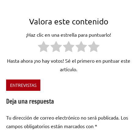
Valora este contenido
¡Haz clic en una estrella para puntuarlo!
Hasta ahora ¡no hay votos! Sé el primero en puntuar este
artículo.
ENTREVISTAS
Etiquetado
como
Deja una respuesta
¿Hay
algo
Tu dirección de correo electrónico no será publicada.
Los
ahí?
,
Calexico
,
campos obligatorios están marcados con
*
Déjalo