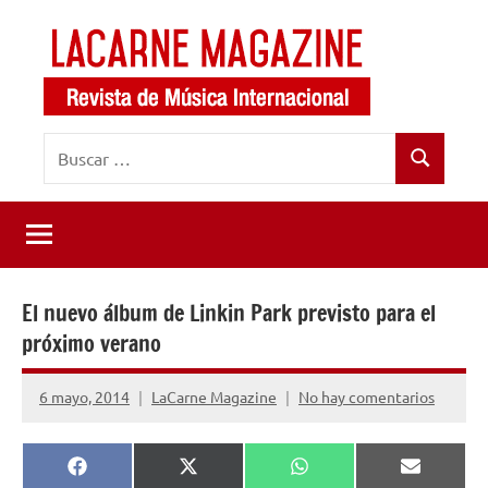
Saltar
al
contenido
LaCarne
Revista
Buscar:
de
Magazine
Buscar
música
internacional
El nuevo álbum de Linkin Park previsto para el
próximo verano
6 mayo, 2014
LaCarne Magazine
No hay comentarios
Compartir
Compartir
Compartir
Comparti
Facebook
X
WhatsApp
Email