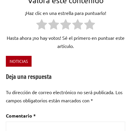
Valora este contenido
¡Haz clic en una estrella para puntuarlo!
Hasta ahora ¡no hay votos! Sé el primero en puntuar este
artículo.
NOTICIAS
Etiquetado
como
Deja una respuesta
Linkin
Park
Tu dirección de correo electrónico no será publicada.
Los
campos obligatorios están marcados con
*
Comentario
*