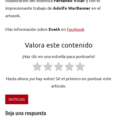
colaboración del violinista
Fernando Villar
y con el
impresionante trabajo de
Adolfo WarBanner
en el
artwork.
Más información sobre
Eveth
en
Facebook
Valora este contenido
¡Haz clic en una estrella para puntuarlo!
Hasta ahora ¡no hay votos! Sé el primero en puntuar este
artículo.
NOTICIAS
Etiquetado
como
Deja una respuesta
disco