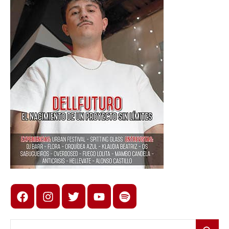
Facebook
Instagram
X
youtube
spotify
Buscar: