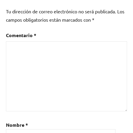
Entelequia
,
Tu dirección de correo electrónico no será publicada.
Los
Eveth
,
grupo
campos obligatorios están marcados con
*
de
heavy
Comentario
*
metal
Eveth
,
grupo
de
música
Eveth
Nombre
*