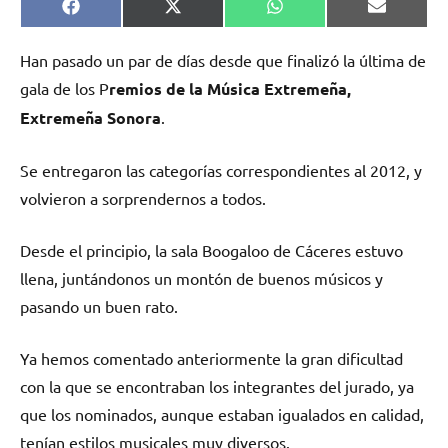
Compartir
Compartir
Compartir
Comparti
Facebook
X
WhatsApp
Email
en
en
en
en
(Twitter)
Han pasado un par de días desde que finalizó la última de
gala de los P
remios de la Música Extremeña,
Extremeña Sonora
.
Se entregaron las categorías correspondientes al 2012, y
volvieron a sorprendernos a todos.
Desde el principio, la sala Boogaloo de Cáceres estuvo
llena, juntándonos un montón de buenos músicos y
pasando un buen rato.
Ya hemos comentado anteriormente la gran dificultad
con la que se encontraban los integrantes del jurado, ya
que los nominados, aunque estaban igualados en calidad,
tenían estilos musicales muy diversos.