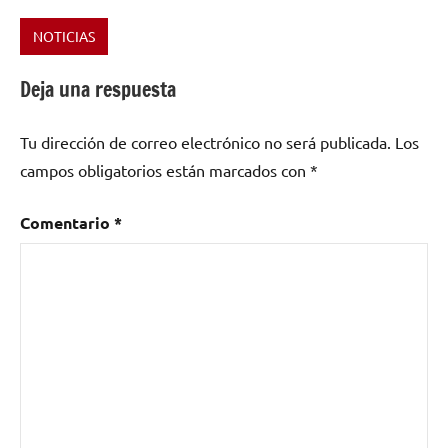
NOTICIAS
Etiquetado
como
Deja una respuesta
Extremeña
Sonora
,
Tu dirección de correo electrónico no será publicada.
Los
PREMIOS
EXTREMEÑA
campos obligatorios están marcados con
*
SONORA
2012
Comentario
*