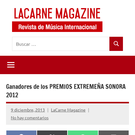
Saltar
al
contenido
LaCarne
Revista
Buscar:
de
Magazine
Buscar
música
internacional
Ganadores de los PREMIOS EXTREMEÑA SONORA
2012
9 diciembre, 2013
LaCarne Magazine
No hay comentarios