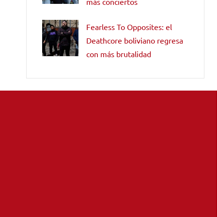
más conciertos
Fearless To Opposites: el
Deathcore boliviano regresa
con más brutalidad