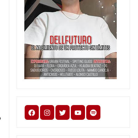
Facebook
Instagram
X
youtube
spotify
o