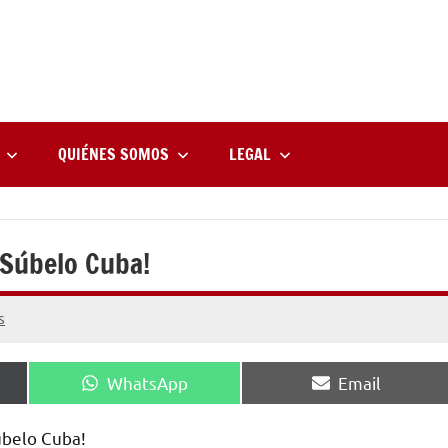
rne
zine
l
QUIÉNES SOMOS
LEGAL
¡Súbelo Cuba!
s
Compartir
Compartir
WhatsApp
Email
en
en
úbelo Cuba!