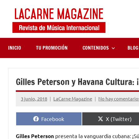
Saltar
al
contenido
LaCa
Revista
de
Maga
música
internaciona
INICIO
TU PROMOCIÓN
CONTENIDOS
BLOG
Gilles Peterson y Havana Cultura: 
3 junio, 2018
LaCarne Magazine
No hay comentario
Compartir
Compartir
Facebook
X (Twitter)
en
en
presenta la vanguardia cubana: ¡S
Gilles Peterson