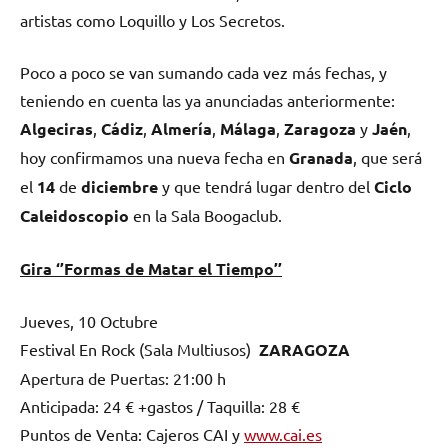
artistas como Loquillo y Los Secretos.
Poco a poco se van sumando cada vez más fechas, y
teniendo en cuenta las ya anunciadas anteriormente:
Algeciras
,
Cádiz
,
Almería
,
Málaga
,
Zaragoza
y
Jaén
,
hoy confirmamos una nueva fecha en
Granada
, que será
el
14
de
diciembre
y que tendrá lugar dentro del
Ciclo
Caleidoscopio
en la Sala Boogaclub.
Gira ‘’Formas de Matar el Tiempo’’
Jueves, 10 Octubre
Festival En Rock (Sala Multiusos)
ZARAGOZA
Apertura de Puertas: 21:00 h
Anticipada: 24 € +gastos / Taquilla: 28 €
Puntos de Venta: Cajeros CAI y
www.cai.es