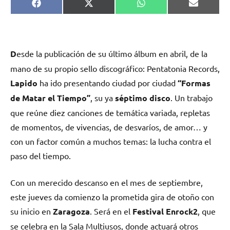
Compartir
Compartir
Compartir
Comparti
Facebook
X
WhatsApp
Email
en
en
en
en
(Twitter)
D
esde la publicación de su último álbum en abril, de la
mano de su propio sello discográfico: Pentatonia Records,
Lapido
ha ido presentando ciudad por ciudad
“Formas
de Matar el Tiempo”
, su ya
séptimo disco
. Un trabajo
que reúne diez canciones de temática variada, repletas
de momentos, de vivencias, de desvaríos, de amor… y
con un factor común a muchos temas: la lucha contra el
paso del tiempo.
Con un merecido descanso en el mes de septiembre,
este jueves da comienzo la prometida gira de otoño con
su inicio en
Zaragoza
. Será en el
Festival
Enrock2
, que
se celebra en la Sala Multiusos, donde actuará otros