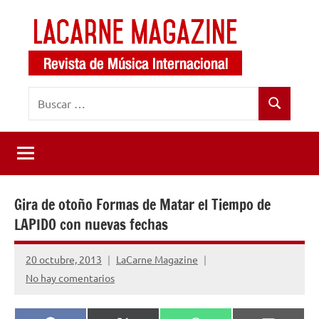
Saltar
al
contenido
LaCarne
Revista
Buscar:
de
Magazine
Buscar
música
internacional
Gira de otoño Formas de Matar el Tiempo de
LAPIDO con nuevas fechas
20 octubre, 2013
LaCarne Magazine
No hay comentarios