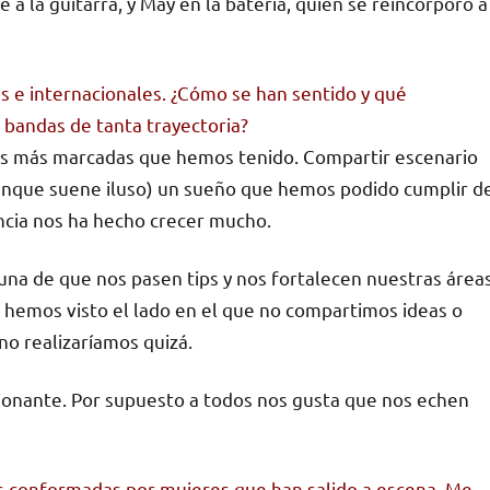
 a la guitarra, y May en la batería, quien se reincorporó a
s e internacionales. ¿Cómo se han sentido y qué
 bandas de tanta trayectoria?
as más marcadas que hemos tenido. Compartir escenario
unque suene iluso) un sueño que hemos podido cumplir d
riencia nos ha hecho crecer mucho.
na de que nos pasen tips y nos fortalecen nuestras área
 hemos visto el lado en el que no compartimos ideas o
no realizaríamos quizá.
onante. Por supuesto a todos nos gusta que nos echen
s conformadas por mujeres que han salido a escena. Me