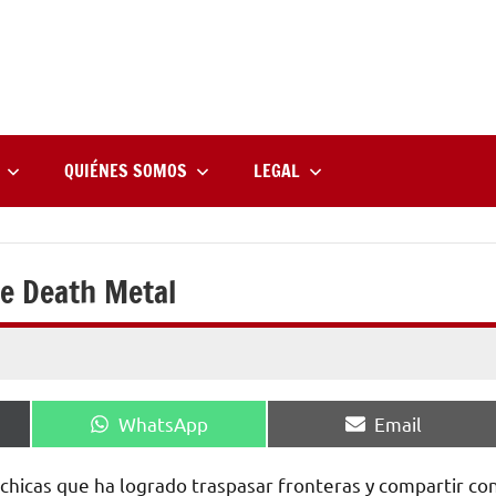
rne
zine
l
QUIÉNES SOMOS
LEGAL
de Death Metal
Compartir
Compartir
WhatsApp
Email
en
en
hicas que ha logrado traspasar fronteras y compartir co