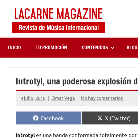
Saltar
al
contenido
LaCa
Revista
de
Maga
música
internaciona
INICIO
TU PROMOCIÓN
CONTENIDOS
BLOG
Introtyl, una poderosa explosión 
4 julio, 2018
Omar Vega
No hay comentarios
Compartir
Compartir
Facebook
X (Twitter)
en
en
es una banda conformada totalmente por c
Introtyl