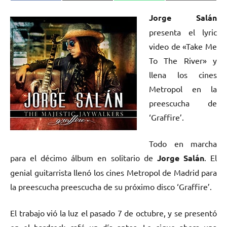
en
en
en
en
(Twitter)
Jorge Salán
presenta el lyric
video de «Take Me
To The River» y
llena los cines
Metropol en la
preescucha de
‘Graffire’.
Todo en marcha
para el décimo álbum en solitario de
Jorge Salán
. El
genial guitarrista llenó los cines Metropol de Madrid para
la preescucha preescucha de su próximo disco ‘Graffire’.
El trabajo vió la luz el pasado 7 de octubre, y se presentó
en el hardrock café un día antes. Le sigue ahora una