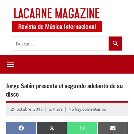
Saltar
al
contenido
LaCarne
Revista
Buscar:
de
Magazine
Buscar
música
internacional
Jorge Salán presenta el segundo adelanto de su
disco
29 octubre, 2016
S. Plata
No hay comentarios
Compartir
Compartir
Compartir
Comparti
Facebook
X
WhatsApp
Email