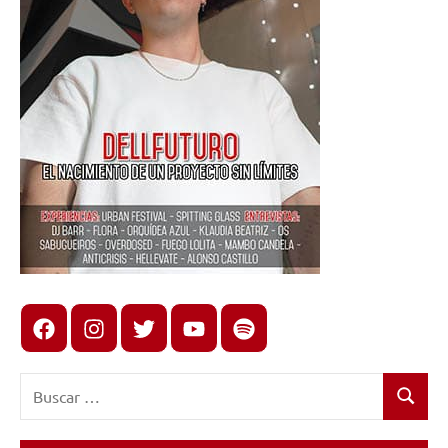
Facebook
Instagram
X
youtube
spotify
Buscar:
Buscar