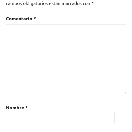
Jorge
campos obligatorios están marcados con
*
Salán
,
Jorge
Comentario
*
Salán
&
The
Majestic
Jaywalkers
,
Take
Me
to
The
River
,
Victim
of
Nombre
*
Desire