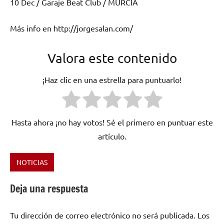
10 Dec / Garaje Beat Club / MURCIA
Más info en http://jorgesalan.com/
Valora este contenido
¡Haz clic en una estrella para puntuarlo!
Hasta ahora ¡no hay votos! Sé el primero en puntuar este
artículo.
NOTICIAS
Etiquetado
como
Deja una respuesta
America
,
Europa
,
Tu dirección de correo electrónico no será publicada.
Los
Graffire
,