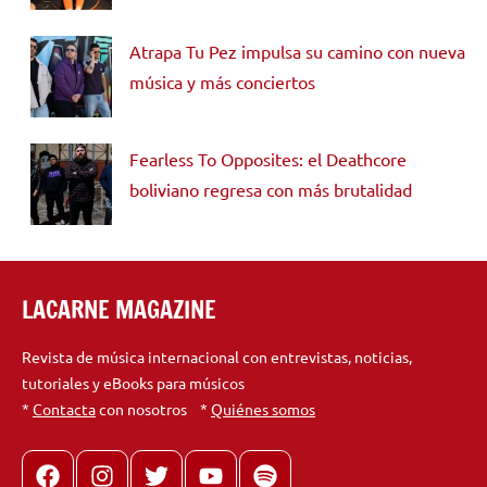
Atrapa Tu Pez impulsa su camino con nueva
música y más conciertos
Fearless To Opposites: el Deathcore
boliviano regresa con más brutalidad
LACARNE MAGAZINE
Revista de música internacional con entrevistas, noticias,
tutoriales y eBooks para músicos
*
Contacta
con nosotros *
Quiénes somos
Facebook
Instagram
X
youtube
spotify