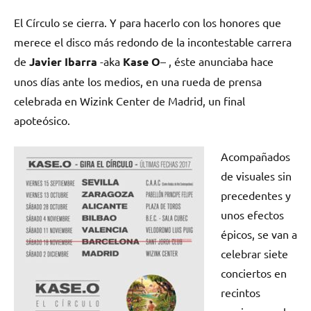
en
en
en
en
(Twitter)
El Círculo se cierra. Y para hacerlo con los honores que
merece el disco más redondo de la incontestable carrera
de
Javier Ibarra
-aka
Kase O
– , éste anunciaba hace
unos días ante los medios, en una rueda de prensa
celebrada en Wizink Center de Madrid, un final
apoteósico.
Acompañados
de visuales sin
precedentes y
unos efectos
épicos, se van a
celebrar siete
conciertos en
recintos