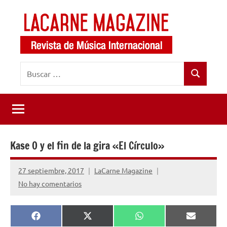
Saltar
al
contenido
LaCarne
Revista
Buscar:
de
Magazine
Buscar
música
internacional
Kase O y el fin de la gira «El Círculo»
27 septiembre, 2017
LaCarne Magazine
No hay comentarios
Compartir
Compartir
Compartir
Comparti
Facebook
X
WhatsApp
Email