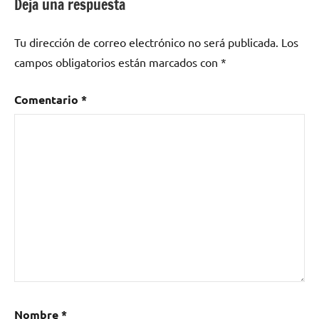
Deja una respuesta
El
Círculo
,
Tu dirección de correo electrónico no será publicada.
Los
fin
de
campos obligatorios están marcados con
*
gira
,
hip
Comentario
*
hop
,
KASE.O
,
rap
Nombre
*