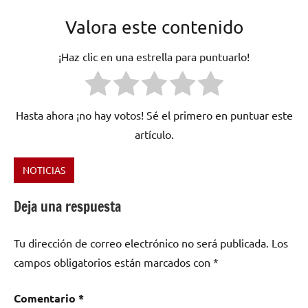
Valora este contenido
¡Haz clic en una estrella para puntuarlo!
Hasta ahora ¡no hay votos! Sé el primero en puntuar este
artículo.
NOTICIAS
Etiquetado
como
Deja una respuesta
blues
,
blues
Tu dirección de correo electrónico no será publicada.
Los
lo-
fi
,
campos obligatorios están marcados con
*
Emma
Jean
,
Comentario
*