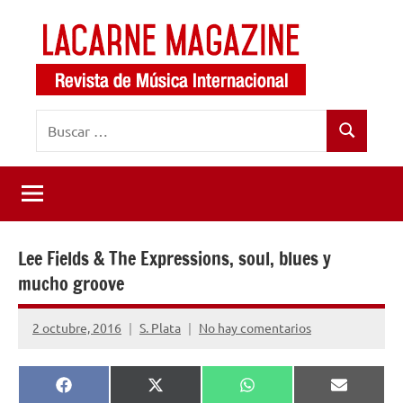
Saltar
al
contenido
LaCarne
Revista
Buscar:
de
Magazine
Buscar
música
internacional
Lee Fields & The Expressions, soul, blues y
mucho groove
2 octubre, 2016
S. Plata
No hay comentarios
Compartir
Compartir
Compartir
Comparti
Facebook
X
WhatsApp
Email