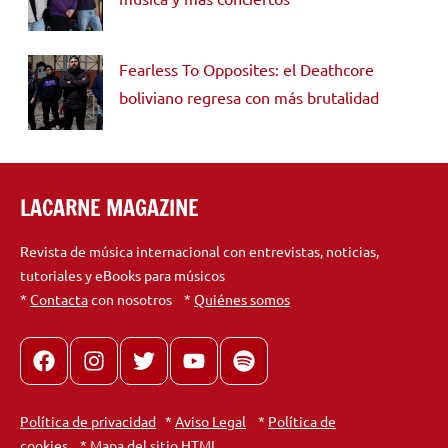
Fearless To Opposites: el Deathcore
boliviano regresa con más brutalidad
LACARNE MAGAZINE
Revista de música internacional con entrevistas, noticias,
tutoriales y eBooks para músicos
*
Contacta
con nosotros *
Quiénes somos
Facebook
Instagram
X
youtube
spotify
Política de privacidad
*
Aviso Legal
*
Política de
cookies
*
Mapa del sitio HTML