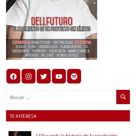
Facebook
Instagram
X
youtube
spotify
Buscar:
Buscar
TE INTERESA
LSD y rock: la historia de la revolución