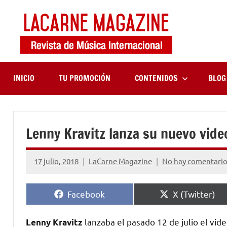
Saltar
al
contenido
LaCa
Revista
de
Maga
música
internaciona
INICIO
TU PROMOCIÓN
CONTENIDOS
BLOG
Lenny Kravitz lanza su nuevo vide
17 julio, 2018
LaCarne Magazine
No hay comentari
Compartir
Compartir
Facebook
X (Twitter)
en
en
lanzaba el pasado 12 de julio el vi
Lenny Kravitz