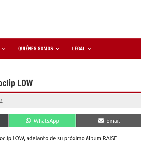
rne
zine
l
QUIÉNES SOMOS
LEGAL
oclip LOW
os
Compartir
Compartir
WhatsApp
Email
en
en
deoclip LOW, adelanto de su próximo álbum RAISE