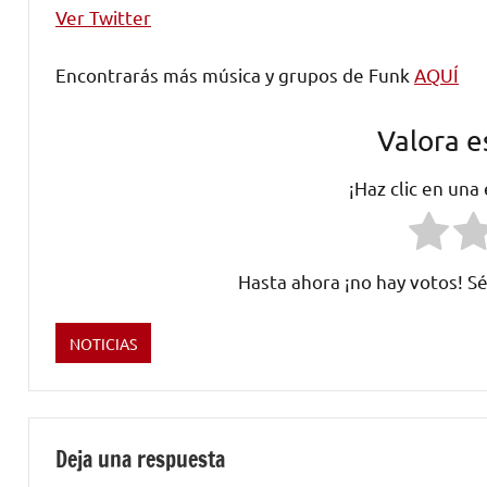
Ver Twitter
Encontrarás más música y grupos de Funk
AQUÍ
Valora e
¡Haz clic en una
Hasta ahora ¡no hay votos! Sé
NOTICIAS
Etiquetado
como
funk
,
LENNY
Deja una respuesta
KRAVITZ
,