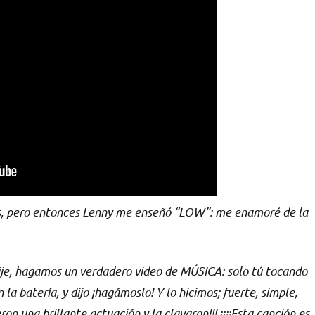
es, pero entonces Lenny me enseñó “LOW”: me enamoré de la
dije, hagamos un verdadero video de MÚSICA: solo tú tocando
n la batería, y dijo ¡hagámoslo! Y lo hicimos; fuerte, simple,
on una brillante actuación y la clavaron!!! ¡¡¡¡Esta canción es