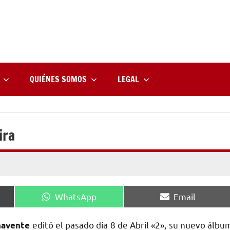
rne
zine
l
QUIÉNES SOMOS
LEGAL
ira
Compartir
Compartir
WhatsApp
Email
en
en
editó el pasado día 8 de Abril «2», su nuevo álbu
navente