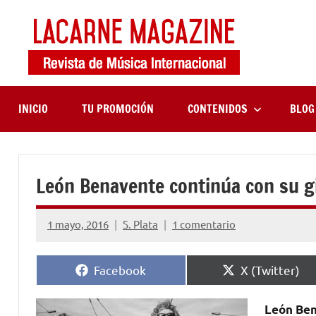
Saltar
al
contenido
LaCa
Revista
de
Maga
música
internaciona
INICIO
TU PROMOCIÓN
CONTENIDOS
BLOG
León Benavente continúa con su g
1 mayo, 2016
S. Plata
1 comentario
Compartir
Compartir
Facebook
X (Twitter)
en
en
León Be