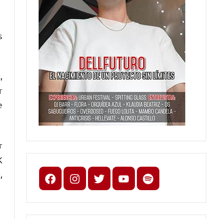
s
,
r
e
r
K
,
Facebook
Instagram
X
youtube
spotify