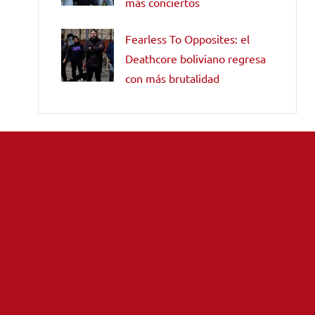
más conciertos
Fearless To Opposites: el
Deathcore boliviano regresa
con más brutalidad