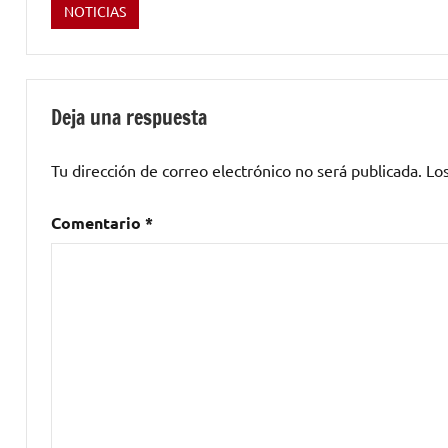
NOTICIAS
Etiquetado
como
2016
,
A
Deja una respuesta
Coruña
,
Barcelona
,
Tu dirección de correo electrónico no será publicada.
Lo
Burgos
,
conciertos
,
Comentario
*
festivales
,
gira
de
conciertos
,
Granada
,
huelva
,
Leon
Benavente
,
Madrid