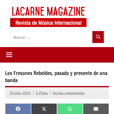
Saltar
al
contenido
LaCarne
Revista
Buscar:
de
Magazine
Buscar
música
internacional
Los Fresones Rebeldes, pasado y presente de una
banda
19 julio, 2015
S. Plata
No hay comentarios
Compartir
Compartir
Compartir
Comparti
Facebook
X
WhatsApp
Email