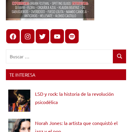
Facebook
Instagram
X
youtube
spotify
Buscar:
Buscar
TE INTERESA
LSD y rock: la historia de la revolución
psicodélica
Norah Jones: la artista que conquistó el
jazz y el pop