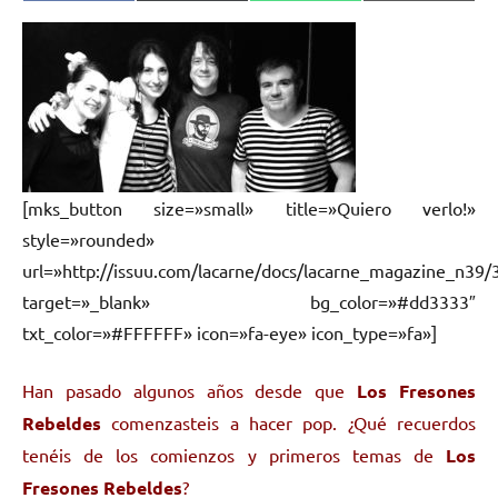
en
en
en
en
(Twitter)
[mks_button size=»small» title=»Quiero verlo!»
style=»rounded»
url=»http://issuu.com/lacarne/docs/lacarne_magazine_n39/
target=»_blank» bg_color=»#dd3333″
txt_color=»#FFFFFF» icon=»fa-eye» icon_type=»fa»]
Han pasado algunos años desde que
Los Fresones
Rebeldes
comenzasteis a hacer pop. ¿Qué recuerdos
tenéis de los comienzos y primeros temas de
Los
Fresones Rebeldes
?