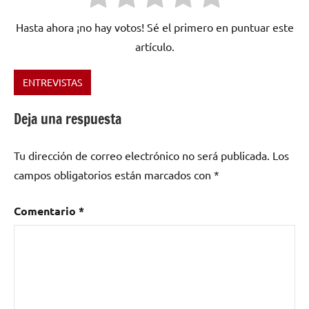
Hasta ahora ¡no hay votos! Sé el primero en puntuar este
artículo.
ENTREVISTAS
Etiquetado
como
Deja una respuesta
Al
Amanecer
,
Tu dirección de correo electrónico no será publicada.
Los
Cola
Jet
campos obligatorios están marcados con
*
Set
,
Contempopranea
,
Comentario
*
indie
,
Los
Fresones
Rebeldes
,
pop