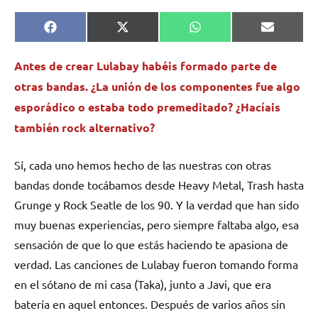
Compartir
Compartir
Compartir
Comparti
Facebook
X
WhatsApp
Email
en
en
en
en
(Twitter)
Antes de crear Lulabay habéis formado parte de
otras bandas. ¿La unión de los componentes fue algo
esporádico o estaba todo premeditado? ¿Hacíais
también rock alternativo?
Sí, cada uno hemos hecho de las nuestras con otras
bandas donde tocábamos desde Heavy Metal, Trash hasta
Grunge y Rock Seatle de los 90. Y la verdad que han sido
muy buenas experiencias, pero siempre faltaba algo, esa
sensación de que lo que estás haciendo te apasiona de
verdad. Las canciones de Lulabay fueron tomando forma
en el sótano de mi casa (Taka), junto a Javi, que era
batería en aquel entonces. Después de varios años sin