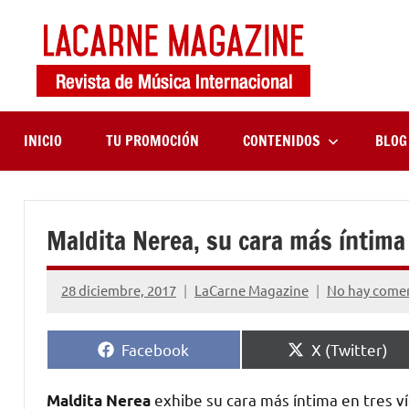
Saltar
al
contenido
LaCa
Revista
de
Maga
música
internaciona
INICIO
TU PROMOCIÓN
CONTENIDOS
BLOG
Maldita Nerea, su cara más íntima
28 diciembre, 2017
LaCarne Magazine
No hay come
Compartir
Compartir
Facebook
X (Twitter)
en
en
exhibe su cara más íntima en tres v
Maldita Nerea