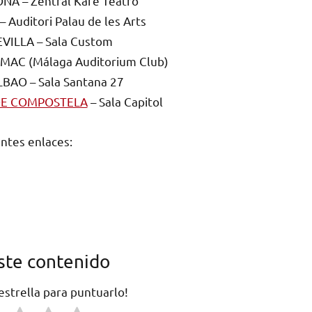
NA – Zentral Kafé Teatro
 Auditori Palau de les Arts
EVILLA – Sala Custom
MAC (Málaga Auditorium Club)
LBAO – Sala Santana 27
DE COMPOSTELA
– Sala Capitol
entes enlaces:
ste contenido
 estrella para puntuarlo!