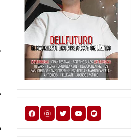
n
o
Facebook
Instagram
X
youtube
spotify
n