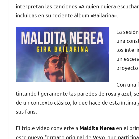
interpretan las canciones «A quien quiera escuchar»
incluidas en su reciente álbum «Bailarina».
La sesión
una const
los inter
un escena
proyecto
Con una f
tintando ligeramente las paredes de rosa y azul, 
de un contexto clásico, lo que hace de esta íntima
sus fans.
El triple vídeo convierte a
en el pri
Maldita Nerea
este nuevo formato original de Vevo, que participa