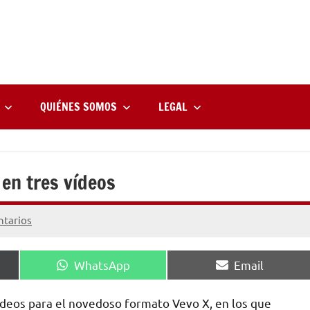
rne
zine
l
QUIÉNES SOMOS
LEGAL
 en tres vídeos
ntarios
Compartir
Compartir
WhatsApp
Email
en
en
ídeos para el novedoso formato Vevo X, en los que