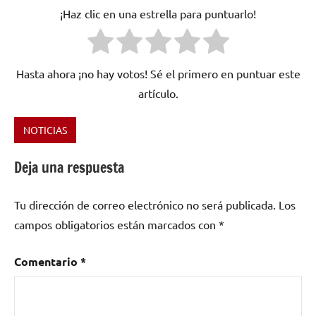
¡Haz clic en una estrella para puntuarlo!
Hasta ahora ¡no hay votos! Sé el primero en puntuar este
artículo.
NOTICIAS
Etiquetado
como
Deja una respuesta
funk
,
hip
Tu dirección de correo electrónico no será publicada.
Los
hop
,
Hip
campos obligatorios están marcados con
*
Hop
americano
,
Comentario
*
Jay
Santos
,
Mark