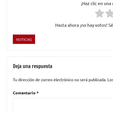
¡Haz clic en una
Hasta ahora ¡no hay votos! Sé
NOTICIAS
Etiquetado
como
Mestizaje
,
Miguel
Deja una respuesta
Campello
Tu dirección de correo electrónico no será publicada.
Lo
Comentario
*