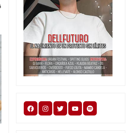
á
Facebook
Instagram
X
youtube
spotify