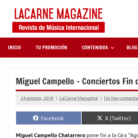
Saltar
al
contenido
LaCa
Revista
de
Maga
música
internaciona
INICIO
TU PROMOCIÓN
CONTENIDOS
BLOG
Miguel Campello – Conciertos Fin 
24 agosto, 2018
LaCarne Magazine
No hay comenta
Compartir
Compartir
Facebook
X (Twitter)
en
en
pone fin a la Gira “Ag
Miguel Campello Chatarrero