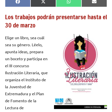
Compartir
Compartir
Compartir
Comparti
Facebook
X
WhatsApp
Email
en
en
en
en
(Twitter)
Los trabajos podrán presentarse hasta el
30 de marzo
Elige un libro, sea cuál
sea su género. Léelo,
apunta ideas, prepara
un boceto y participa en
el III concurso
Ilustración Literaria, que
organiza el Instituto de
la Juventud de
Extremadura y el Plan
de Fomento de la
Lectura de