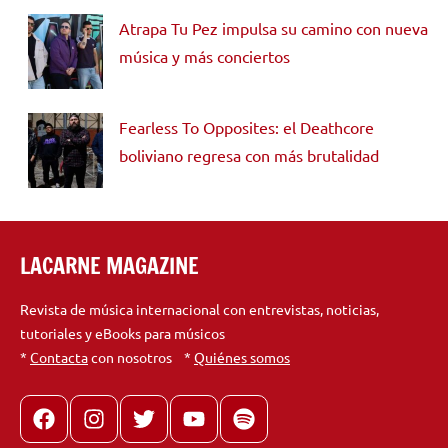
Atrapa Tu Pez impulsa su camino con nueva
música y más conciertos
Fearless To Opposites: el Deathcore
boliviano regresa con más brutalidad
LACARNE MAGAZINE
Revista de música internacional con entrevistas, noticias,
tutoriales y eBooks para músicos
*
Contacta
con nosotros *
Quiénes somos
Facebook
Instagram
X
youtube
spotify