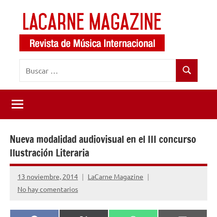
Saltar
al
contenido
LaCarne
Revista
Buscar:
de
Magazine
Buscar
música
internacional
Nueva modalidad audiovisual en el III concurso
Ilustración Literaria
13 noviembre, 2014
LaCarne Magazine
No hay comentarios