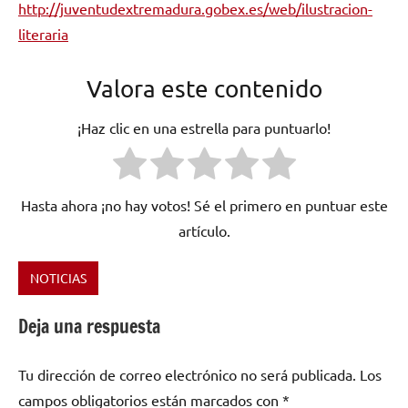
http://juventudextremadura.gobex.es/web/ilustracion-
literaria
Valora este contenido
¡Haz clic en una estrella para puntuarlo!
Hasta ahora ¡no hay votos! Sé el primero en puntuar este
artículo.
NOTICIAS
Etiquetado
como
Deja una respuesta
Gobierno
de
Tu dirección de correo electrónico no será publicada.
Los
Extremadura
,
Ilustración
campos obligatorios están marcados con
*