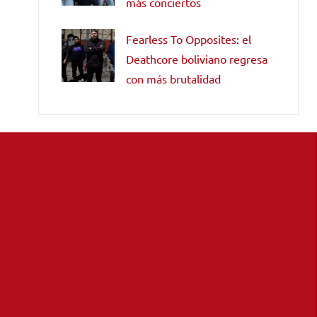
más conciertos
Fearless To Opposites: el
Deathcore boliviano regresa
con más brutalidad