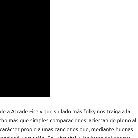
e a Arcade Fire y que su lado más folky nos traiga a la
o más que simples comparaciones: aciertan de pleno al
n carácter propio a unas canciones que, mediante buenas
tensidad y emoción. En «Nunatak y las luces del bosque»,