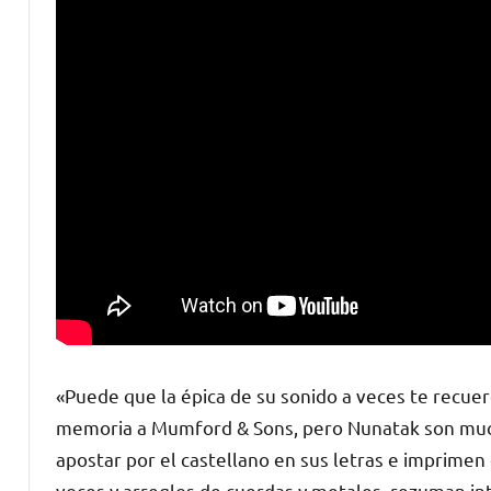
«Puede que la épica de su sonido a veces te recuerd
memoria a Mumford & Sons, pero Nunatak son much
apostar por el castellano en sus letras e imprime
voces y arreglos de cuerdas y metales, rezuman in