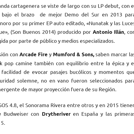
anda cartagenera se viste de largo con su LP debut, con e
n bajo el brazo de mejor Demo del Sur en 2013 par
oro por su primer EP auto editado, «Nunatak y las Luce
ue», (Son Buenos 2014) producido por
, co
Antonio Illán
ida por parte de público y medios especializados.
sión con
y
saben marcar la
Arcade Fire
Mumford & Sons,
k pop camine también con equilibrio entre la épica y e
 facilidad de evocar pasajes bucólicos y momentos qu
scuridad solemne, no en vano fueron seleccionados par
emergente de mayor proyección fuera de su Región.
OS 4.8, el Sonorama Rivera entre otros y en 2015 tiene
 de Budweiser con
en España y las primera
Drytheriver
15.