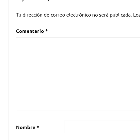
Arcade
Fire
,
Tu dirección de correo electrónico no será publicada.
Lo
FIB
2015
,
Comentario
*
folk
pop
,
Julio
Ródenas
,
Lemon
Pop
,
Mumford
&
Sons
,
Nunatak
,
NUNATAK
Y
Nombre
*
LAS
LUCES