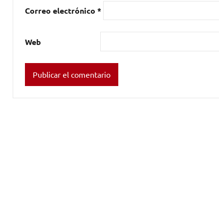
DEL
Correo electrónico
*
BOSQUE
,
radio
Web
3
,
Sonorama
Rivera