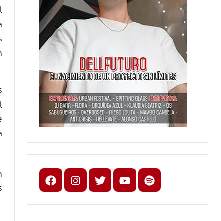
l
a
s
n
s
l
e
a
n
Facebook
Instagram
X
youtube
spotify
s