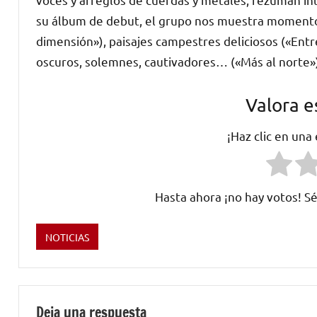
su álbum de debut, el grupo nos muestra momentos
dimensión»), paisajes campestres deliciosos («Entre
oscuros, solemnes, cautivadores… («Más al norte»
Valora e
¡Haz clic en una
Hasta ahora ¡no hay votos! Sé
NOTICIAS
Etiquetado
como
Antonio
Illán
,
Deja una respuesta