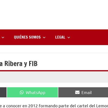
rne
zine
l
QUIÉNES SOMOS
LEGAL
 Ribera y FIB
Compartir
Compartir
WhatsApp
Email
en
en
se a conocer en 2012 formando parte del cartel del Lemo