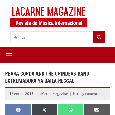
Saltar
al
contenido
LaCarne
Revista
Buscar:
de
Magazine
Buscar
música
internacional
PERRA GORDA AND THE GRINDERS BAND –
EXTREMADURA YA BAILA REGGAE
16 enero, 2013
LaCarne Magazine
No hay comentarios
Compartir
Compartir
Compartir
Comparti
Facebook
X
WhatsApp
Email