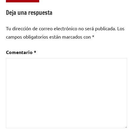
como
Deja una respuesta
Perra
Gorda
Tu dirección de correo electrónico no será publicada.
Los
and
the
campos obligatorios están marcados con
*
Grinders
band
Comentario
*