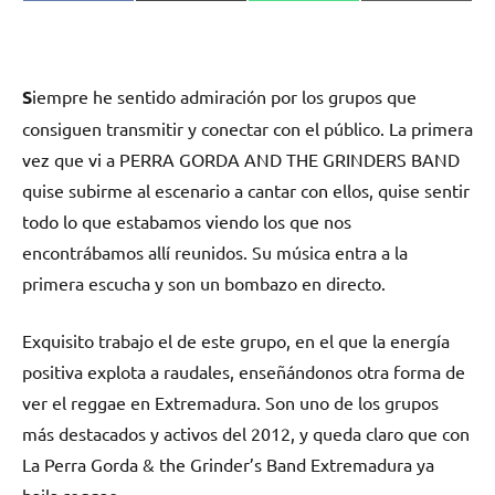
en
en
en
en
(Twitter)
S
iempre he sentido admiración por los grupos que
consiguen transmitir y conectar con el público. La primera
vez que vi a PERRA GORDA AND THE GRINDERS BAND
quise subirme al escenario a cantar con ellos, quise sentir
todo lo que estabamos viendo los que nos
encontrábamos allí reunidos. Su música entra a la
primera escucha y son un bombazo en directo.
Exquisito trabajo el de este grupo, en el que la energía
positiva explota a raudales, enseñándonos otra forma de
ver el reggae en Extremadura. Son uno de los grupos
más destacados y activos del 2012, y queda claro que con
La Perra Gorda & the Grinder’s Band Extremadura ya
baila reggae…