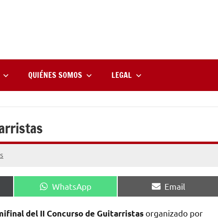
rne
zine
l
QUIÉNES SOMOS
LEGAL
arristas
s
Compartir
Compartir
WhatsApp
Email
en
en
organizado por
mifinal del II Concurso de Guitarristas