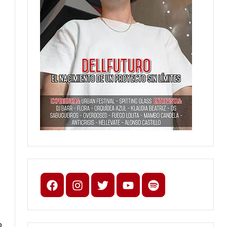
s
Facebook
Instagram
X
youtube
spotify
o