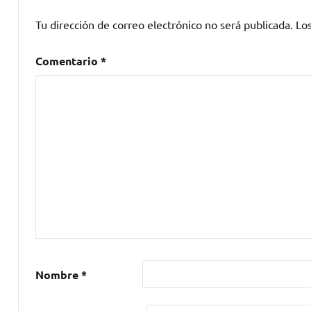
II
Tu dirección de correo electrónico no será publicada.
Lo
Concurso
de
Comentario
*
Guitarristas
,
Jero
Ramiro
,
LaCarne
Magazine
,
Rock
FM
,
SARATOGA
Nombre
*