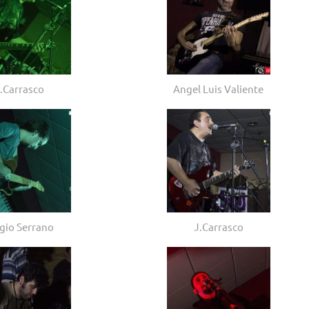
.Carrasco
Angel Luis Valiente
gio Serrano
J.Carrasco