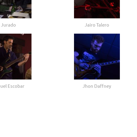
Jurado
Jairo Talero
uel Escobar
Jhon Daffney