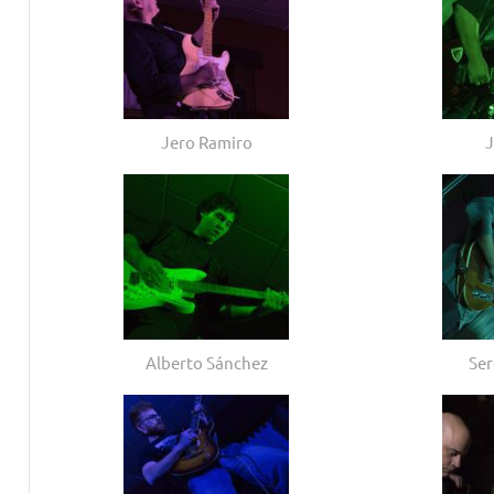
Jero Ramiro
J
Alberto Sánchez
Ser