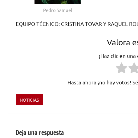
Pedro Samuel
EQUIPO TÉCNICO: CRISTINA TOVAR Y RAQUEL RO
Valora e
¡Haz clic en una
Hasta ahora ¡no hay votos! Sé
NOTICIAS
Etiquetado
como
Gobierno
de
Deja una respuesta
Extremadura
,