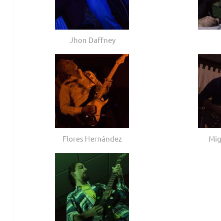
Jhon Daffney
Flores Hernández
Mig