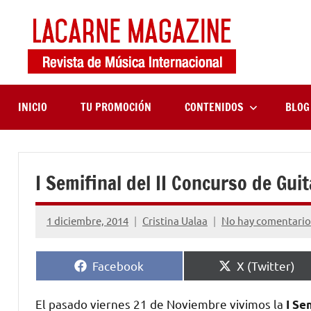
Saltar
al
contenido
LaCa
Revista
de
Maga
música
internaciona
INICIO
TU PROMOCIÓN
CONTENIDOS
BLOG
I Semifinal del II Concurso de Guit
1 diciembre, 2014
Cristina Ualaa
No hay comentario
Compartir
Compartir
Facebook
X (Twitter)
en
en
El pasado viernes 21 de Noviembre vivimos la
I Se