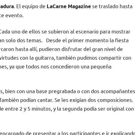
. El equipo de
se traslado hasta
madura
LaCarne Magazine
te evento.
Cada uno de ellos se subieron al escenario para mostrar
 tan solo dos temas. Desde el primer momento la fiesta
aron hasta allí, pudieron disfrutar del gran nivel de
virtudes con la guitarra, también pudimos compartir con
ones, ya que todos nos concedieron una pequeña
es, bien con una base pregrabada o con dos acompañante
También podían cantar. Se les exigían dos composiciones.
e entre 2 y 5 minutos, y la segunda podía ser original con
a encargado de presentar a los participantes e ir explicand