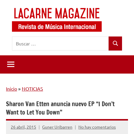
Saltar
al
contenido
LaCarne
Revista
Buscar:
de
Magazine
Buscar
música
internacional
Inicio
»
NOTICIAS
Sharon Van Etten anuncia nuevo EP “I Don’t
Want to Let You Down”
26 abril, 2015
Guner Uribarren
No hay comentarios