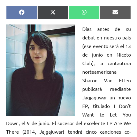
Compartir
Compartir
Compartir
Comparti
Facebook
X
WhatsApp
Email
en
en
en
en
(Twitter)
Días antes de su
debut en nuestro país
(ese evento será el 13
de junio en Niceto
Club), la cantautora
norteamericana
Sharon Van Etten
publicará mediante
Jagjaguwar un nuevo
EP, titulado I Don’t
Want to Let You
Down, el 9 de junio. El sucesor del excelente LP Are We
There (2014, Jajgajuwar) tendrá cinco canciones co-