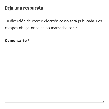
como
Deja una respuesta
i
don't
Tu dirección de correo electrónico no será publicada.
Los
want
to
campos obligatorios están marcados con
*
let
you
Comentario
*
down
,
sharon
van
etten
,
Stewart
Lerman