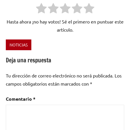
Hasta ahora ¡no hay votos! Sé el primero en puntuar este
artículo.
NOTICIAS
Etiquetado
como
Deja una respuesta
Shotta
,
SON
Tu dirección de correo electrónico no será publicada.
Los
FLOWS
campos obligatorios están marcados con
*
Comentario
*