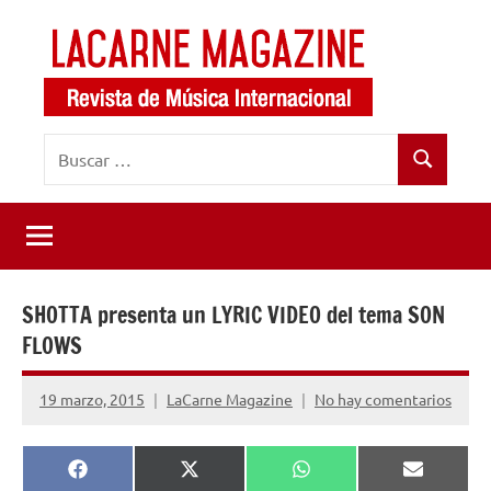
Saltar
al
contenido
LaCarne
Revista
Buscar:
de
Magazine
Buscar
música
internacional
SHOTTA presenta un LYRIC VIDEO del tema SON
FLOWS
19 marzo, 2015
LaCarne Magazine
No hay comentarios
Compartir
Compartir
Compartir
Comparti
Facebook
X
WhatsApp
Email