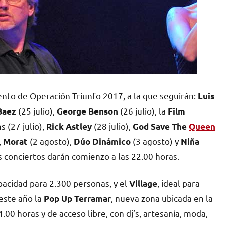
ento de Operación Triunfo 2017, a la que seguirán:
Luis
(25 julio),
(26 julio), la
Baez
George Benson
Film
 (27 julio),
(28 julio),
Rick Astley
God Save The
Queen
,
(2 agosto),
(3 agosto) y
Morat
Dúo Dinámico
Niña
os conciertos darán comienzo a las 22.00 horas.
apacidad para 2.300 personas, y el
, ideal para
Village
este año la
, nueva zona ubicada en la
Pop Up Terramar
4.00 horas y de acceso libre, con dj’s, artesanía, moda,