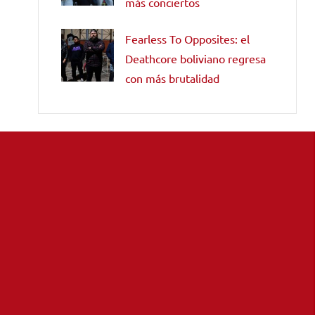
más conciertos
Fearless To Opposites: el
Deathcore boliviano regresa
con más brutalidad