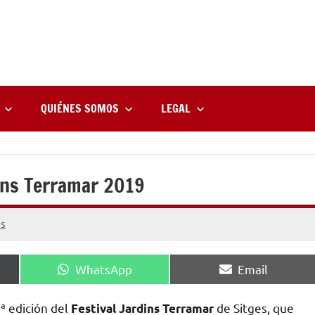
rne
zine
l
QUIÉNES SOMOS
LEGAL
dins Terramar 2019
os
Compartir
Compartir
WhatsApp
Email
en
en
2ª edición del
de Sitges, que
Festival Jardins Terramar