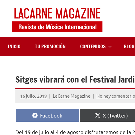
Saltar
al
contenido
LaCa
Revista
de
Maga
música
internaciona
INICIO
TU PROMOCIÓN
CONTENIDOS
BLOG
Sitges vibrará con el Festival Jar
16 julio, 2019
LaCarne Magazine
No hay comentari
Compartir
Compartir
Facebook
X (Twitter)
en
en
Del 19 de julio al 4 de agosto disfrutaremos de la 