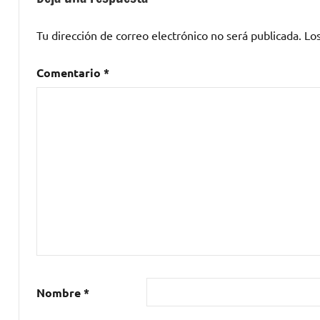
jardins
terramar
Tu dirección de correo electrónico no será publicada.
Lo
Comentario
*
Nombre
*