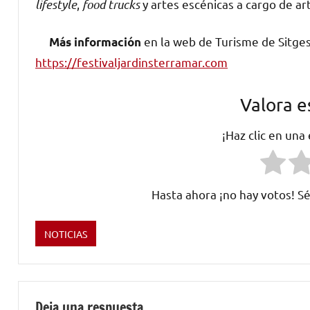
lifestyle
,
food trucks
y artes escénicas a cargo de art
en la web de Turisme de Sitge
Más información
https://festivaljardinsterramar.com
Valora e
¡Haz clic en una
Hasta ahora ¡no hay votos! Sé
NOTICIAS
Etiquetado
como
España
,
festivales
,
Deja una respuesta