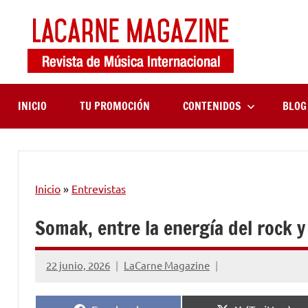
Saltar
al
contenido
LaCa
Revista
de
Maga
música
internaciona
INICIO
TU PROMOCIÓN
CONTENIDOS
BLOG
Inicio
»
Entrevistas
Somak, entre la energía del rock y
22 junio, 2026
LaCarne Magazine